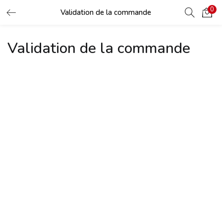
0
LOGIN
Validation de la commande
Validation de la commande
Enter your username and password to login.
Remember me
Login
Lost password?