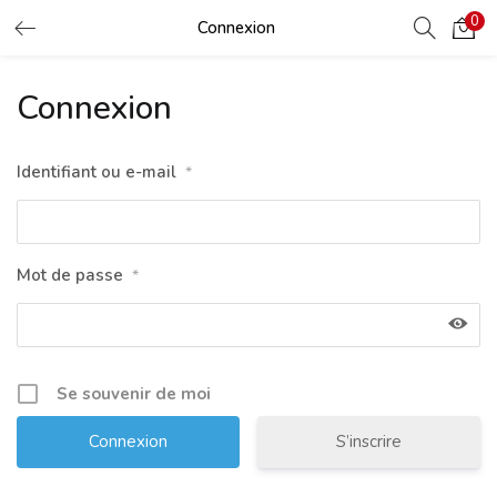
0
LOGIN
Connexion
Connexion
Enter your username and password to login.
Identifiant ou e-mail
*
Remember me
Login
Mot de passe
*
Lost password?
Se souvenir de moi
S’inscrire